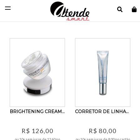
Renew
Olá
Visitante
Colônia
Área do Cliente
Meus pedidos
Ampolas
Avon Care
Color
Leave-in
BRIGHTENING CREAM CREME CLAREADOR FACIAL 30 G
CORRETOR DE LINHAS E RUGAS PARA A ÁREA DOS OLHOS 1
Máscara
R$ 126,00
R$ 80,00
Renew
ou 10x sem juros de 12,60 no
ou 10x sem juros de 8,00 no cartão